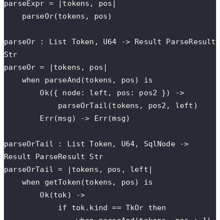
parseExpr = |tokens, pos|
    parseOr(tokens, pos)
parseOr : List Token, U64 -> Result ParseResult 
Str
parseOr = |tokens, pos|
    when parseAnd(tokens, pos) is
        Ok({ node: left, pos: pos2 }) ->
            parseOrTail(tokens, pos2, left)
        Err(msg) -> Err(msg)
parseOrTail : List Token, U64, SqlNode -> 
Result ParseResult Str
parseOrTail = |tokens, pos, left|
    when getToken(tokens, pos) is
        Ok(tok) ->
            if tok.kind == TkOr then