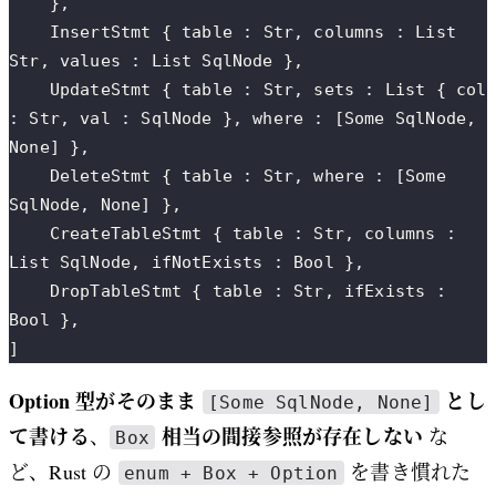
    },
    InsertStmt { table : Str, columns : List 
Str, values : List SqlNode },
    UpdateStmt { table : Str, sets : List { col 
: Str, val : SqlNode }, where : [Some SqlNode, 
None] },
    DeleteStmt { table : Str, where : [Some 
SqlNode, None] },
    CreateTableStmt { table : Str, columns : 
List SqlNode, ifNotExists : Bool },
    DropTableStmt { table : Str, ifExists : 
Bool },
]
Option 型がそのまま
とし
[Some SqlNode, None]
て書ける
相当の間接参照が存在しない
、
な
Box
ど、Rust の
を書き慣れた
enum + Box + Option