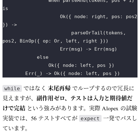
                when parseAnd(tokens, pos + 1) 
is
                    Ok({ node: right, pos: pos2 
}) ->
                        parseOrTail(tokens, 
pos2, BinOp({ op: Or, left, right }))
                    Err(msg) -> Err(msg)
            else
                Ok({ node: left, pos })
        Err(_) -> Ok({ node: left, pos })
末尾再帰
ではなく
でループするので冗長に
while
副作用ゼロ、テストは入力と期待値だ
見えますが、
けで完結
という強みがあります。実際 Alopex の試験
実装では、56 テストすべてが
一発でパスし
expect
ています。