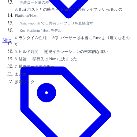
実装コード量の差
3. Rust ホストとの統合 — Nim の C 共有ライブラリ vs Roc の
Platform/Host
Nim: --app:lib で C 共有ライブラリを直接出す
Roc: Platform / Host モデル
4. ランタイム性能 — SQL パーサーは本当に Rust より遅くなるの
Nim
か
5. ビルド時間 — 開発イテレーションの根本的な違い
6. 結論 — 移行先は Nim に決まった
7. 最終アーキテクチャ
まとめ
参考リンク