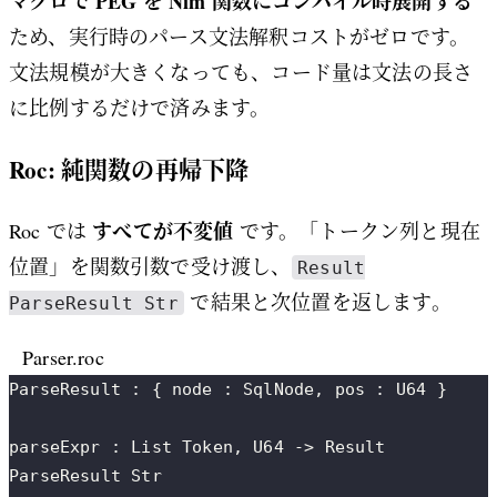
マクロで PEG を Nim 関数にコンパイル時展開する
ため、実行時のパース文法解釈コストがゼロです。
文法規模が大きくなっても、コード量は文法の長さ
に比例するだけで済みます。
Roc: 純関数の再帰下降
すべてが不変値
Roc では
です。「トークン列と現在
位置」を関数引数で受け渡し、
Result
で結果と次位置を返します。
ParseResult Str
Parser.roc
ParseResult : { node : SqlNode, pos : U64 }
parseExpr : List Token, U64 -> Result 
ParseResult Str