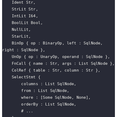
    Ident Str,
    StrLit Str,
    IntLit I64,
    BoolLit Bool,
    NullLit,
    StarLit,
    BinOp { op : BinaryOp, left : SqlNode, 
right : SqlNode },
    UnOp { op : UnaryOp, operand : SqlNode },
    FnCall { name : Str, args : List SqlNode },
    ColRef { table : Str, column : Str },
    SelectStmt {
        columns : List SqlNode,
        from : List SqlNode,
        where : [Some SqlNode, None],
        orderBy : List SqlNode,
        # ...