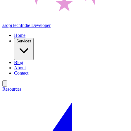
asopi tech
Indie Developer
Home
Services
Blog
About
Contact
Resources