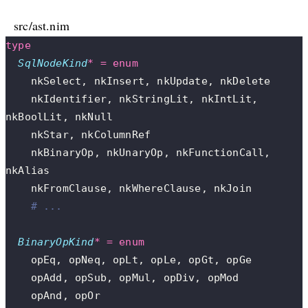
src/ast.nim
type
  SqlNodeKind
*
 =
 enum
    nkSelect, nkInsert, nkUpdate, nkDelete
    nkIdentifier, nkStringLit, nkIntLit, 
nkBoolLit, nkNull
    nkStar, nkColumnRef
    nkBinaryOp, nkUnaryOp, nkFunctionCall, 
nkAlias
    nkFromClause, nkWhereClause, nkJoin
    # ...
  BinaryOpKind
*
 =
 enum
    opEq, opNeq, opLt, opLe, opGt, opGe
    opAdd, opSub, opMul, opDiv, opMod
    opAnd, opOr