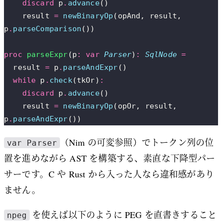
    discard
 p
.
advance
()
    result 
=
 newBinaryOp
(opAnd, result, 
p
.
parseComparison
())
proc
 parseExpr
(p
:
 var
 Parser
)
:
 SqlNode
 =
  result 
=
 p
.
parseAndExpr
()
  while
 p
.
check
(tkOr)
:
    discard
 p
.
advance
()
    result 
=
 newBinaryOp
(opOr, result, 
p
.
parseAndExpr
())
（Nim の可変参照）でトークン列の位
var Parser
置を進めながら AST を構築する、素直な下降型パー
サーです。C や Rust から入った人なら違和感があり
ません。
を使えば以下のように PEG を直書きすること
npeg