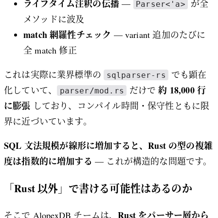
ライフタイム注釈の伝播
—
が全
Parser<'a>
メソッドに波及
match 網羅性チェック
— variant 追加のたびに
全 match 修正
これは実際に業界標準の
でも顕在
sqlparser-rs
約 18,000 行
化していて、
だけで
parser/mod.rs
に膨張
しており、コンパイル時間・保守性ともに限
界に近づいています。
SQL 文法規模が線形に増加すると、Rust の型の複雑
度は指数的に増加する
— これが構造的な問題です。
「Rust 以外」で書ける可能性はあるのか
Rust をパーサー層から
そこで AlopexDB チームは、