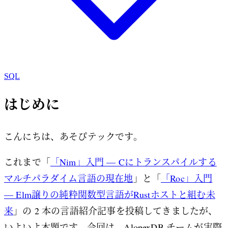
SQL
はじめに
こんにちは、あそぴテックです。
これまで「
「Nim」入門 — Cにトランスパイルする
マルチパラダイム言語の現在地
」と「
「Roc」入門
— Elm譲りの純粋関数型言語がRustホストと組む未
来
」の 2 本の言語紹介記事を投稿してきましたが、
いよいよ本題です。今回は、AlopexDB チームが実際