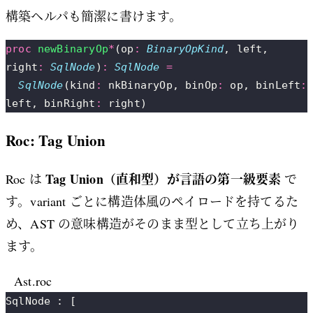
構築ヘルパも簡潔に書けます。
proc
 newBinaryOp
*
(op
:
 BinaryOpKind
, left, 
right
:
 SqlNode
)
:
 SqlNode
 =
  SqlNode
(kind
:
 nkBinaryOp, binOp
:
 op, binLeft
:
left, binRight
:
 right)
Roc: Tag Union
Tag Union（直和型）が言語の第一級要素
Roc は
で
す。variant ごとに構造体風のペイロードを持てるた
め、AST の意味構造がそのまま型として立ち上がり
ます。
Ast.roc
SqlNode : [