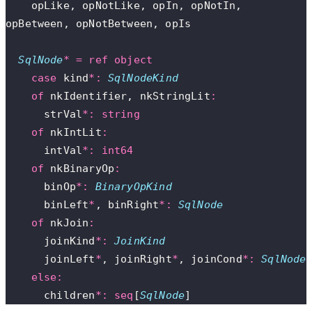
    opLike, opNotLike, opIn, opNotIn, 
opBetween, opNotBetween, opIs
  SqlNode
*
 =
 ref
 object
    case
 kind
*:
 SqlNodeKind
    of
 nkIdentifier, nkStringLit
:
      strVal
*:
 string
    of
 nkIntLit
:
      intVal
*:
 int64
    of
 nkBinaryOp
:
      binOp
*:
 BinaryOpKind
      binLeft
*
, binRight
*:
 SqlNode
    of
 nkJoin
:
      joinKind
*:
 JoinKind
      joinLeft
*
, joinRight
*
, joinCond
*:
 SqlNode
    else:
      children
*:
 seq
[
SqlNode
]