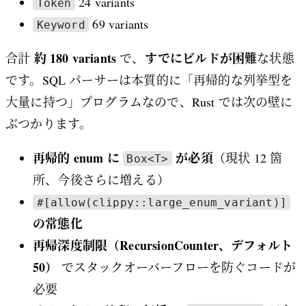
24 variants
Token
69 variants
Keyword
約 180 variants
すでにビルドが困難
合計
で、
な状態
です。SQL パーサーは本質的に「再帰的な列挙型を
大量に持つ」プログラムなので、Rust では次の壁に
ぶつかります。
再帰的 enum に
が必須
（現状 12 箇
Box<T>
所、今後さらに増える）
#[allow(clippy::large_enum_variant)]
の常態化
再帰深度制限（RecursionCounter、デフォルト
50）
でスタックオーバーフローを防ぐコードが
必要