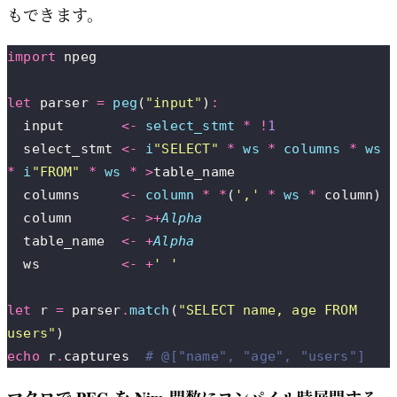
もできます。
import
 npeg
let
 parser 
=
 peg
(
"
input
"
)
:
  input       
<-
 select_stmt 
*
 !
1
  select_stmt 
<-
 i
"
SELECT
"
 *
 ws 
*
 columns 
*
 ws 
*
 i
"
FROM
"
 *
 ws 
*
 >
table_name
  columns     
<-
 column 
*
 *
(
'
,
'
 *
 ws 
*
 column)
  column      
<-
 >+
Alpha
  table_name  
<-
 +
Alpha
  ws          
<-
 +
'
 '
let
 r 
=
 parser
.
match
(
"
SELECT name, age FROM 
users
"
)
echo
 r
.
captures  
# @["name", "age", "users"]