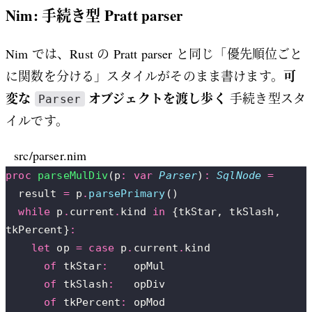
Nim: 手続き型 Pratt parser
Nim では、Rust の Pratt parser と同じ「優先順位ごと
可
に関数を分ける」スタイルがそのまま書けます。
変な
オブジェクトを渡し歩く
手続き型スタ
Parser
イルです。
src/parser.nim
proc
 parseMulDiv
(p
:
 var
 Parser
)
:
 SqlNode
 =
  result 
=
 p
.
parsePrimary
()
  while
 p
.
current
.
kind 
in
 {tkStar, tkSlash, 
tkPercent}
:
    let
 op 
=
 case
 p
.
current
.
kind
      of
 tkStar
:
    opMul
      of
 tkSlash
:
   opDiv
      of
 tkPercent
:
 opMod