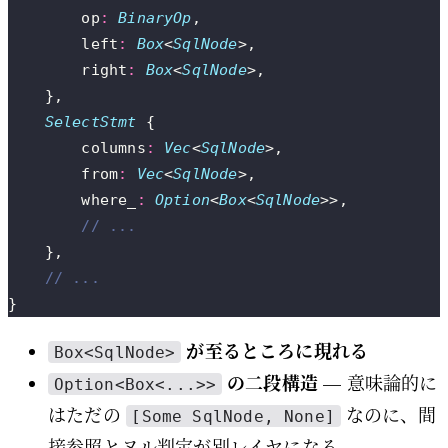
        op
:
 BinaryOp
,
        left
:
 Box
<
SqlNode
>,
        right
:
 Box
<
SqlNode
>,
    },
    SelectStmt
 {
        columns
:
 Vec
<
SqlNode
>,
        from
:
 Vec
<
SqlNode
>,
        where_
:
 Option
<
Box
<
SqlNode
>>,
        // ...
    },
    // ...
}
が至るところに現れる
Box<SqlNode>
の二段構造
— 意味論的に
Option<Box<...>>
はただの
なのに、間
[Some SqlNode, None]
接参照とヌル判定が別レイヤになる