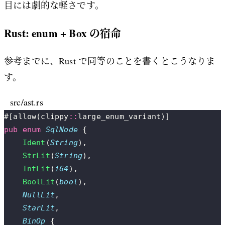
目には劇的な軽さです。
Rust: enum + Box の宿命
参考までに、Rust で同等のことを書くとこうなりま
す。
src/ast.rs
#[allow(clippy
::
large_enum_variant)]
pub
 enum
 SqlNode
 {
    Ident
(
String
),
    StrLit
(
String
),
    IntLit
(
i64
),
    BoolLit
(
bool
),
    NullLit
,
    StarLit
,
    BinOp
 {