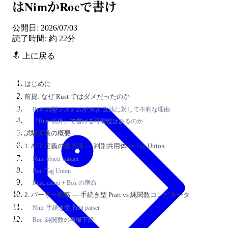
はNimかRocで書け
公開日: 2026/07/03
読了時間: 約 22分
🔝 上に戻る
はじめに
前提: なぜ Rust ではダメだったのか
Rust の型システムが SQL 文法に対して不利な理由
「Rust 以外」で書ける可能性はあるのか
試験実装の概要
1. AST 定義の書き味 — 判別共用体 vs Tag Union
Nim: object variant
Roc: Tag Union
Rust: enum + Box の宿命
2. パーサー戦略 — 手続き型 Pratt vs 純関数コンビネータ
Nim: 手続き型 Pratt parser
Roc: 純関数の再帰下降