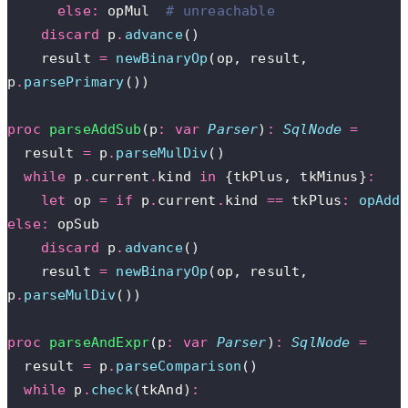
      else:
 opMul  
# unreachable
    discard
 p
.
advance
()
    result 
=
 newBinaryOp
(op, result, 
p
.
parsePrimary
())
proc
 parseAddSub
(p
:
 var
 Parser
)
:
 SqlNode
 =
  result 
=
 p
.
parseMulDiv
()
  while
 p
.
current
.
kind 
in
 {tkPlus, tkMinus}
:
    let
 op 
=
 if
 p
.
current
.
kind 
==
 tkPlus
:
 opAdd
else:
 opSub
    discard
 p
.
advance
()
    result 
=
 newBinaryOp
(op, result, 
p
.
parseMulDiv
())
proc
 parseAndExpr
(p
:
 var
 Parser
)
:
 SqlNode
 =
  result 
=
 p
.
parseComparison
()
  while
 p
.
check
(tkAnd)
: