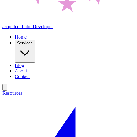
asopi tech
Indie Developer
Home
Services
Blog
About
Contact
Resources