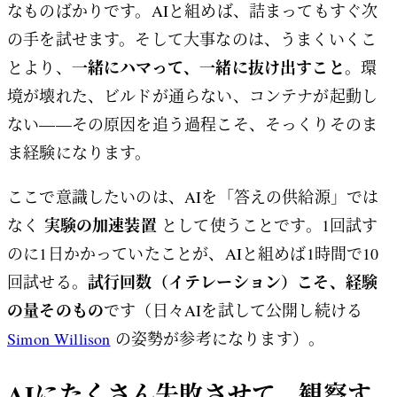
なものばかりです。AIと組めば、詰まってもすぐ次
の手を試せます。そして大事なのは、うまくいくこ
一緒にハマって、一緒に抜け出すこと
とより、
。環
境が壊れた、ビルドが通らない、コンテナが起動し
ない——その原因を追う過程こそ、そっくりそのま
ま経験になります。
ここで意識したいのは、AIを「答えの供給源」では
実験の加速装置
なく
として使うことです。1回試す
のに1日かかっていたことが、AIと組めば1時間で10
試行回数（イテレーション）こそ、経験
回試せる。
の量そのもの
です（日々AIを試して公開し続ける
Simon Willison
の姿勢が参考になります）。
AIにたくさん失敗させて、観察す