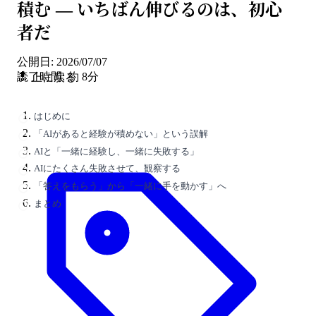
積む ― いちばん伸びるのは、初心
者だ
公開日: 2026/07/07
読了時間: 約 8分
🔝 上に戻る
はじめに
「AIがあると経験が積めない」という誤解
AIと「一緒に経験し、一緒に失敗する」
AIにたくさん失敗させて、観察する
「答えをもらう」から「一緒に手を動かす」へ
まとめ