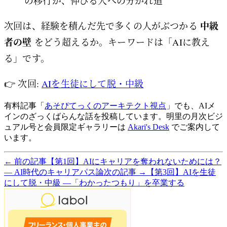
の移行が、伸びる人への分かれ道
中級
次回は、経験を積んだ先で多くの人がぶつかる
者の壁
をどう超えるか。キーワードは「AIに教え
る」です。
👉 次回:
AIを生徒にして脱・中級
有料記事「
あそぴてっくのアーキテクト視点
」でも、AIメ
インのざっくばらんな話を投稿しています。明里の月次ビジ
ュアル号と会員限定ギャラリーは
Akari's Desk
でご案内して
います。
← 前の記事
【第1回】AIにキャリアを奪われないためには？
― AI時代のキャリアパス論
次の記事 →
【第3回】AIを生徒
にして脱・中級 ―「わかったつもり」を卒業する