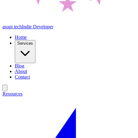
asopi tech
Indie Developer
Home
Services
Blog
About
Contact
Resources