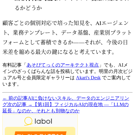
るかどうか
顧客ごとの個別対応で培った知見を、AIエージェン
ト、業務テンプレート、データ基盤、産業別プラット
フォームとして蓄積できるか——それが、今後の日
米差を縮める最大の鍵になると考えています。
有料記事「
あそぴてっくのアーキテクト視点
」でも、AIメ
インのざっくばらんな話を投稿しています。明里の月次ビジ
ュアル号と会員限定ギャラリーは
Akari's Desk
でご案内して
います。
← 前の記事
AIに負けないスキル。データのエンジニアリン
グ
次の記事 →
【第1回】フィジカルAIの現在地 ―「LLMの
延長」なのか、それとも別物なのか