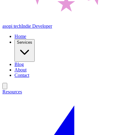
asopi tech
Indie Developer
Home
Services
Blog
About
Contact
Resources