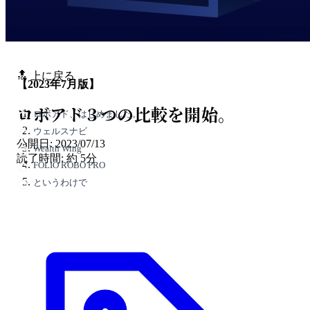
🔝 上に戻る
【2023年7月版】
ロボアド３つの比較を開始。
ロボアド、はじめました。
ウェルスナビ
公開日: 2023/07/13
Wealth Wing
読了時間: 約 5分
FOLIO ROBO PRO
というわけで