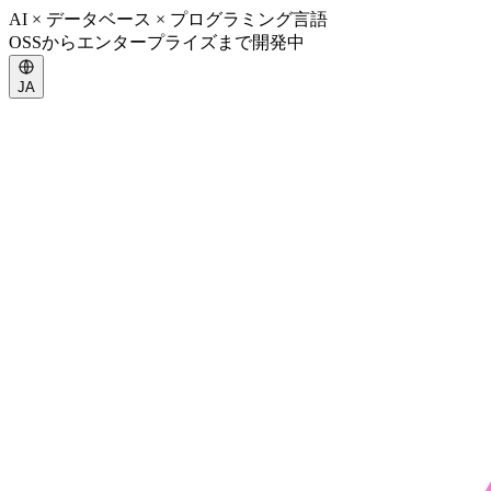
AI × データベース × プログラミング言語
OSSからエンタープライズまで開発中
JA