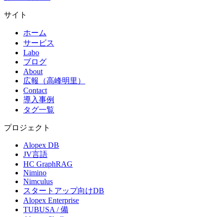
サイト
ホーム
サービス
Labo
ブログ
About
広報（高峰明里）
Contact
導入事例
タグ一覧
プロジェクト
Alopex DB
JV言語
HC GraphRAG
Nimino
Nimculus
スタートアップ向けDB
Alopex Enterprise
TUBUSA / 備